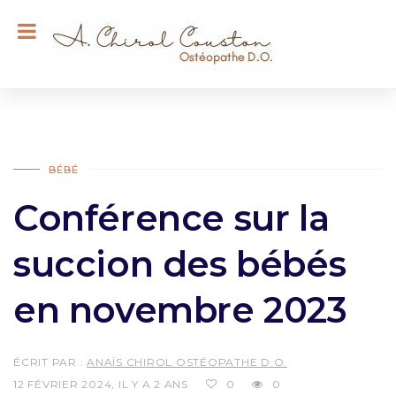
BÉBÉ
Conférence sur la
succion des bébés
en novembre 2023
ÉCRIT PAR :
ANAÏS CHIROL OSTÉOPATHE D.O.
12 FÉVRIER 2024, IL Y A 2 ANS
0
0