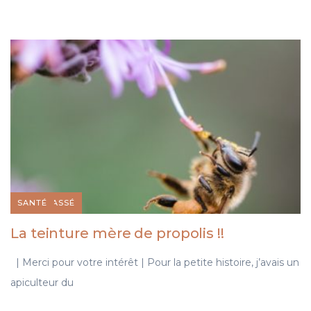
NON CLASSÉ
SANTÉ
La teinture mère de propolis !!
| Merci pour votre intérêt | Pour la petite histoire, j’avais un
apiculteur du