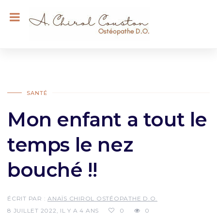
SANTÉ
Mon enfant a tout le
temps le nez
bouché !!
ÉCRIT PAR :
ANAÏS CHIROL OSTÉOPATHE D.O.
8 JUILLET 2022, IL Y A 4 ANS
0
0