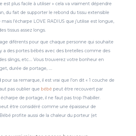
e est plus facile à utiliser » cela va vraiment dépendre
, du fait de supporter le rebond du tissu extensible
sé mais l’écharpe LOVE RADIUS que j’utilise est longue,
es tissus assez longs.
rtage diférents pour que chaque personne qui souhaite
Il y a des portes bébés avec des bretelles comme des
 des slings, etc…. Vous trouverez votre bonheur en
dget, durée de portage, ….
our sa remarque, il est vrai que l’on dit « 1 couche de
faut pas oublier que
bébé
peut être recouvert par
charpe de portage, il ne faut pas trop l’habiller.
 peut être considéré comme une épaisseur de
Bébé profite aussi de la chaleur du porteur (et