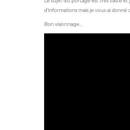
Le sujet du portage est très vaste e
d’informations mais je vous ai donné c
Bon visionnage…