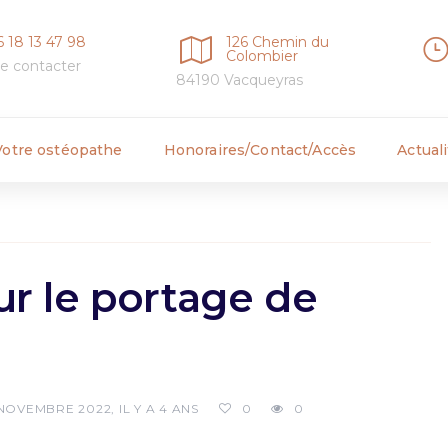
6 18 13 47 98
126 Chemin du
Colombier
e contacter
84190 Vacqueyras
Votre ostéopathe
Honoraires/Contact/Accès
Actual
ur le portage de
NOVEMBRE 2022, IL Y A 4 ANS
0
0