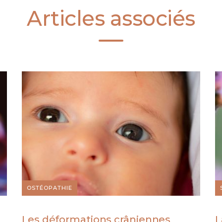
Articles associés
OSTÉOPATHIE
Les déformations crâniennes
L