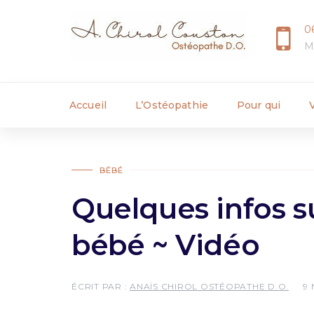
0
M
Accueil
L’Ostéopathie
Pour qui
BÉBÉ
Quelques infos s
bébé ~ Vidéo
ÉCRIT PAR :
ANAÏS CHIROL OSTÉOPATHE D.O.
9 