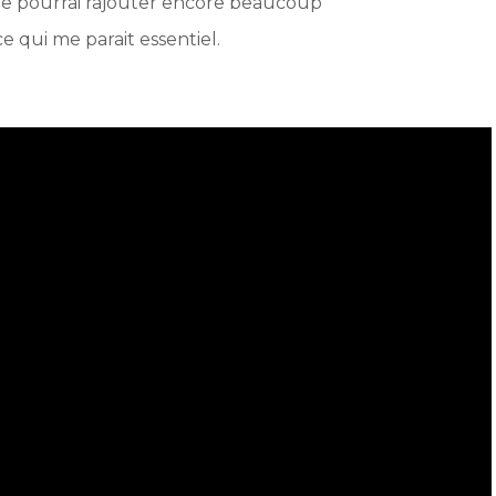
t je pourrai rajouter encore beaucoup
e qui me parait essentiel.