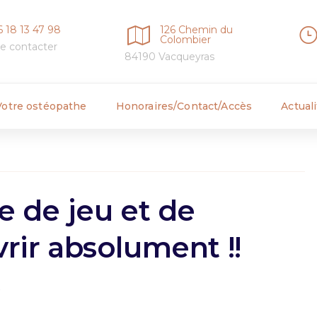
6 18 13 47 98
126 Chemin du
Colombier
e contacter
84190 Vacqueyras
Votre ostéopathe
Honoraires/Contact/Accès
Actual
e de jeu et de
rir absolument !!
s