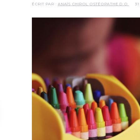
ÉCRIT PAR :
ANAÏS CHIROL OSTÉOPATHE D.O.
31