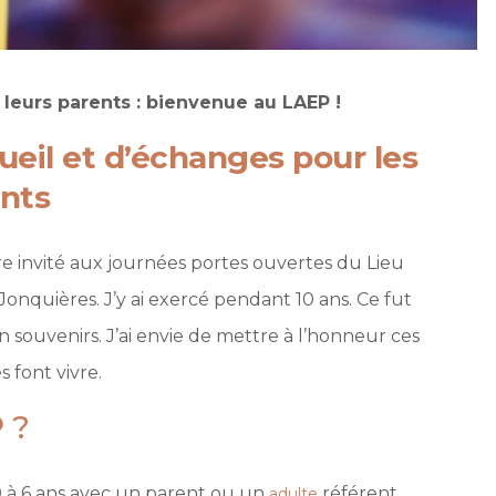
 leurs parents : bienvenue au LAEP !
ueil et d’échanges pour les
ents
’être invité aux journées portes ouvertes du Lieu
onquières. J’y ai exercé pendant 10 ans. Ce fut
souvenirs. J’ai envie de mettre à l’honneur ces
s font vivre.
 ?
0 à 6 ans avec un parent ou un
référent.
adulte