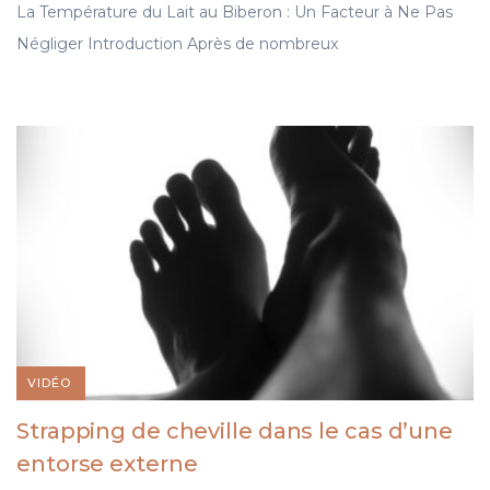
La Température du Lait au Biberon : Un Facteur à Ne Pas
Négliger Introduction Après de nombreux
SANTÉ
VIDÉO
Strapping de cheville dans le cas d’une
entorse externe